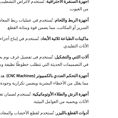
أجهزة السنفرة الاحترافية
: تُستخدم لأغراض التشطيب ال
من العيوب.
أجهزة الربط واللحام
: تُستخدم في عمليات ربط المعاد
السرير أو المكاتب، مما يضمن قوة ومتانة القطع.
ماكينات الطباعة ثلاثية الأبعاد
: تُستخدم في إنتاج أجز
الأثاث التقليدي.
آلات الثني والتشكيل
: تُستخدم فى تفصيل غرف نوم ب
في التصميمات الحديثة التي تتطلب خطوطًا نظيفة ومن
أجهزة التحكم العددي بالكمبيوتر (CNC Machines)
: هذ
مما يقلل من الأخطاء البشرية ويضمن تكرارية وجودة عا
أجهزة الرش والطلاء الأوتوماتيكية
: تُستخدم لضمان تغ
الأثاث ويحميه من العوامل البيئية.
أدوات القطع بالليزر
: تُستخدم لقطع الأخشاب والمعادن