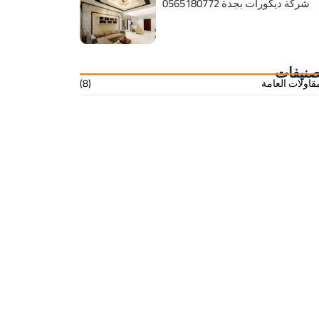
شركة ديكورات بجدة 0565180772
صنيفات
قاولات العامة
(8)