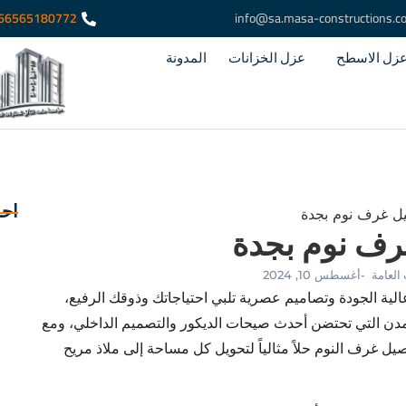
66565180772
info@sa.masa-constructions.c
زل الاسطح
عزل الخزانات
المدونة
احد
رف نوم بجدة
العامة
أغسطس 10, 2024
-
ية الجودة وتصاميم عصرية تلبي احتياجاتك وذوقك الرفيع،
لمدن التي تحتضن أحدث صيحات الديكور والتصميم الداخلي، ومع
صيل غرف النوم حلاً مثالياً لتحويل كل مساحة إلى ملاذ مريح