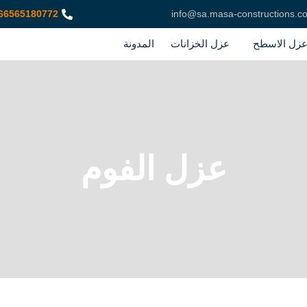
66565180772
info@sa.masa-constructions.c
زل الاسطح
عزل الخزانات
المدونة
عزل الفوم